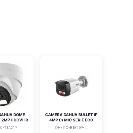
DAHUA DOME
CAMERA DAHUA BULLET IP
 2MP HDCVI IR
4MP C/ MIC SERIE ECO
C-T1A21P
DH-IPC-B1E49P-IL