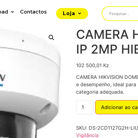
oad
Contactos
Loja
CAMERA H
IP 2MP HI
102 500,01
Kz
CAMERA HIKVISION DOME 
e desempenho, ideal para 
categoria adequada.
Adicionar ao ca
SKU:
DS-2CD1127G2H-LI
Vigilância