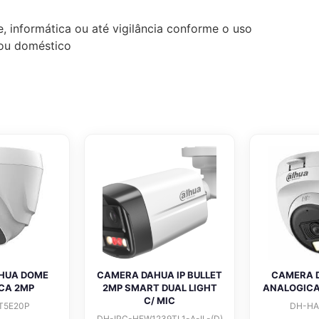
, informática ou até vigilância conforme o uso
l ou doméstico
HUA DOME
CAMERA DAHUA IP BULLET
CAMERA 
CA 2MP
2MP SMART DUAL LIGHT
ANALOGICA
C/ MIC
T5E20P
DH-HA
DH-IPC-HFW1239TL1-A-IL-(D)