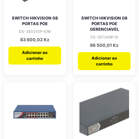
SWITCH HIKVISION 08
SWITCH HIKVISION 08
PORTAS POE
PORTAS POE
GERENCIAVEL
DS-3E0310P-E/M
DS-3E1309P-EI
83 600,02
Kz
96 500,01
Kz
Adicionar ao
Adicionar ao
carrinho
carrinho