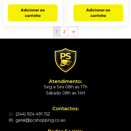
Adicionar ao
Adicionar ao
carrinho
carrinho
1
2
→
Atendimento:
Seg a Sex 08h as 17h
Sábado 08h as 14H
Contactos:
(244) 924 491 152
geral@pcshopping.co.ao