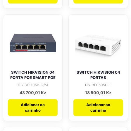
SWITCH HIKVISION 04
SWITCH HIKVISION 04
PORTA POE SMART POE
PORTAS
DS-3E1105P-EI/M
DS-3E0505D-E
43 700,01
Kz
18 500,01
Kz
Adicionar ao
Adicionar ao
carrinho
carrinho