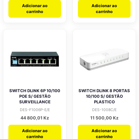
Adicionar ao
Adicionar ao
carrinho
carrinho
SWITCH DLINK 6P 10/100
SWITCH DLINK 8 PORTAS
POE S/ GESTÃO
10/100 S/ GESTÃO
SURVEILLANCE
PLASTICO
DES-F1006P-E/E
DES-1008C/E
44 800,01
Kz
11 500,00
Kz
Adicionar ao
Adicionar ao
carrinho
carrinho