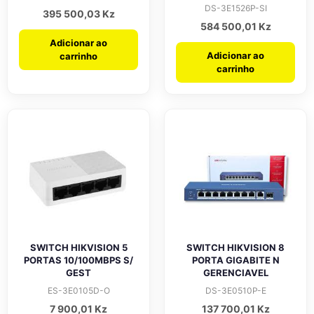
DS-3E1526P-SI
395 500,03
Kz
584 500,01
Kz
Adicionar ao
Adicionar ao
carrinho
carrinho
SWITCH HIKVISION 5
SWITCH HIKVISION 8
PORTAS 10/100MBPS S/
PORTA GIGABITE N
GEST
GERENCIAVEL
ES-3E0105D-O
DS-3E0510P-E
7 900,01
Kz
137 700,01
Kz