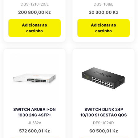
DGS-1210-20/E
DGS-108/E
200 800,00
Kz
30 300,00
Kz
Adicionar ao
Adicionar ao
carrinho
carrinho
SWITCH ARUBA I-ON
SWITCH DLINK 24P
1930 24G 4SFP+
10/100 S/ GESTÃO QOS
JL682A
DES-1024D
572 600,01
Kz
60 500,01
Kz