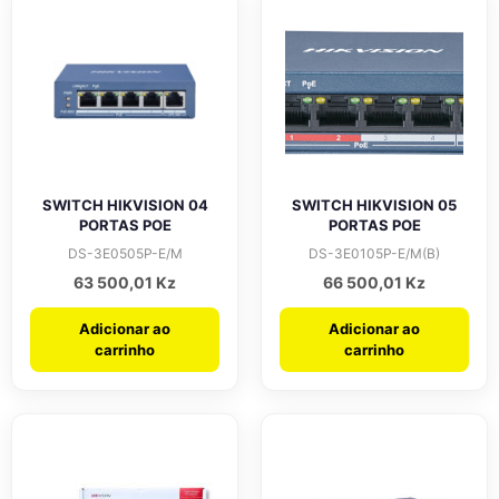
SWITCH HIKVISION 04
SWITCH HIKVISION 05
PORTAS POE
PORTAS POE
DS-3E0505P-E/M
DS-3E0105P-E/M(B)
63 500,01
Kz
66 500,01
Kz
Adicionar ao
Adicionar ao
carrinho
carrinho