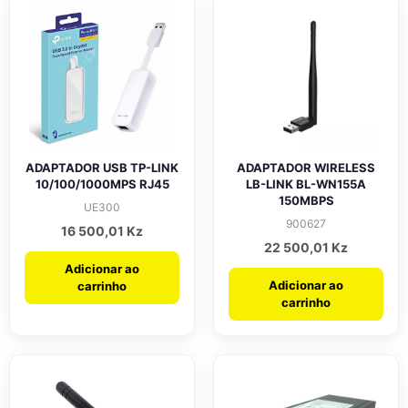
ADAPTADOR USB TP-LINK
ADAPTADOR WIRELESS
10/100/1000MPS RJ45
LB-LINK BL-WN155A
150MBPS
UE300
900627
16 500,01
Kz
22 500,01
Kz
Adicionar ao
Adicionar ao
carrinho
carrinho