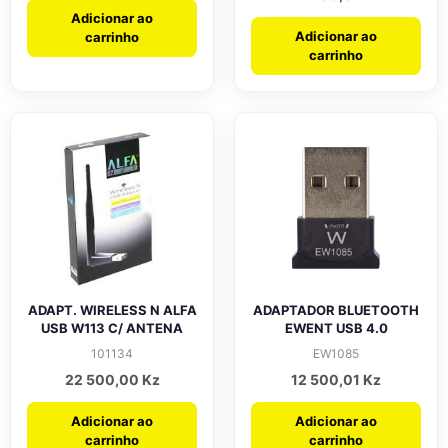
Adicionar ao
Adicionar ao
carrinho
carrinho
ADAPT. WIRELESS N ALFA
ADAPTADOR BLUETOOTH
USB W113 C/ ANTENA
EWENT USB 4.0
101134
EW1085
22 500,00
Kz
12 500,01
Kz
Adicionar ao
Adicionar ao
carrinho
carrinho