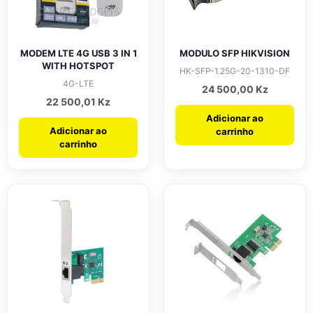
MODEM LTE 4G USB 3 IN 1
MODULO SFP HIKVISION
WITH HOTSPOT
HK-SFP-1.25G-20-1310-DF
4G-LTE
24 500,00
Kz
22 500,01
Kz
Adicionar ao
Adicionar ao
carrinho
carrinho