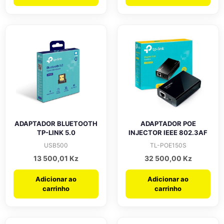
ADAPTADOR BLUETOOTH
ADAPTADOR POE
TP-LINK 5.0
INJECTOR IEEE 802.3AF
USB500
TL-POE150S
13 500,01
Kz
32 500,00
Kz
Adicionar ao
Adicionar ao
carrinho
carrinho