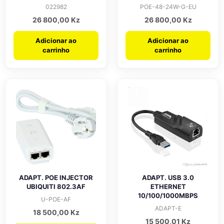
022982
POE-48-24W-G-EU
26 800,00
Kz
26 800,00
Kz
Adicionar ao
Adicionar ao
carrinho
carrinho
ADAPT. POE INJECTOR
ADAPT. USB 3.0
UBIQUITI 802.3AF
ETHERNET
10/100/1000MBPS
U-POE-AF
ADAPT-E
18 500,00
Kz
15 500,01
Kz