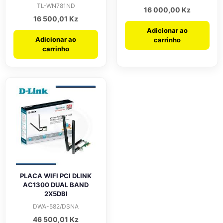
TL-WN781ND
16 000,00
Kz
16 500,01
Kz
Adicionar ao
Adicionar ao
carrinho
carrinho
PLACA WIFI PCI DLINK
AC1300 DUAL BAND
2X5DBI
DWA-582/DSNA
46 500,01
Kz