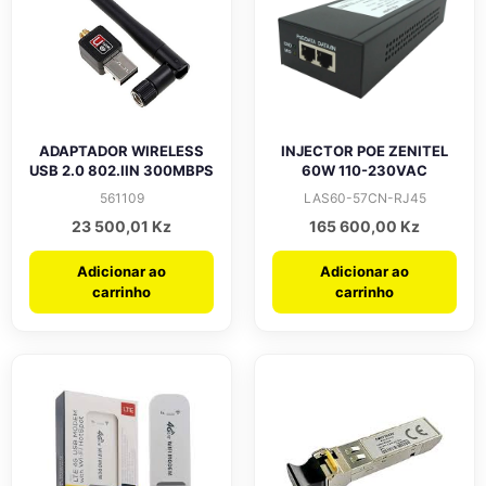
ADAPTADOR WIRELESS
INJECTOR POE ZENITEL
USB 2.0 802.IIN 300MBPS
60W 110-230VAC
561109
LAS60-57CN-RJ45
23 500,01
Kz
165 600,00
Kz
Adicionar ao
Adicionar ao
carrinho
carrinho