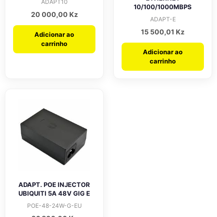
ADAPT10
10/100/1000MBPS
20 000,00
Kz
ADAPT-E
15 500,01
Kz
Adicionar ao
carrinho
Adicionar ao
carrinho
ADAPT. POE INJECTOR
UBIQUITI 5A 48V GIG E
POE-48-24W-G-EU