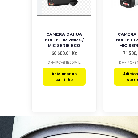
Quick View
Quick V
CAMERA DAHUA
CAMERA
BULLET IP 2MP C/
BULLET IP
MIC SERIE ECO
MIC SER
60 600,01
Kz
71 500
DH-IPC-B1E29P-IL
DH-IPC-B1
Adicionar ao
Adicion
carrinho
carri