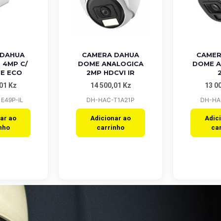
iew
Quick View
Quick
 DAHUA
CAMERA DAHUA
CAMER
 4MP C/
DOME ANALOGICA
DOME A
IE ECO
2MP HDCVI IR
,01
Kz
14 500,01
Kz
13 0
E49P-IL
DH-HAC-T1A21P
DH-HA
ar ao
Adicionar ao
Adic
nho
carrinho
ca