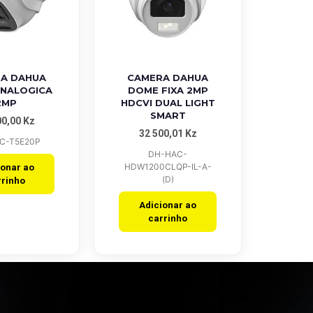
 View
Quick View
A DAHUA
CAMERA DAHUA
NALOGICA
DOME FIXA 2MP
2MP
HDCVI DUAL LIGHT
SMART
00,00
Kz
32 500,01
Kz
C-T5E20P
DH-HAC-
HDW1200CLQP-IL-A-
ionar ao
(D)
rrinho
Adicionar ao
carrinho