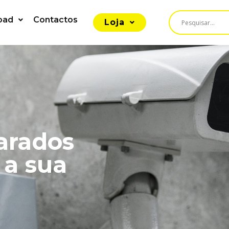
oad
Contactos
Loja
arados
 a sua