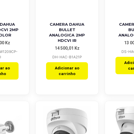
iew
Quick View
Quick
 DAHUA
CAMERA DAHUA
CAMER
DCVI 2MP
BULLET
BU
COLOR
ANALOGICA 2MP
ANALO
HDCVI IR
,00
Kz
13 0
14 500,01
Kz
W1209CP-
DS-HA
D
DH-HAC-B1A21P
Adic
ar ao
Adicionar ao
ca
nho
carrinho