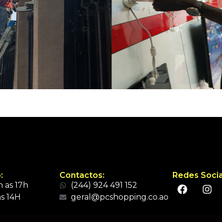
:
Contactos:
Redes Socia
 as 17h
(244) 924 491 152
s 14H
geral@pcshopping.co.ao