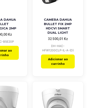
 View
Quick View
A DAHUA
CAMERA DAHUA
LLET
BULLET FIX 2MP
GICA 2MP
HDCVI SMART
DUAL LIGHT
00,00
Kz
32 500,01
Kz
C-B5E20P
DH-HAC-
HFW1200CLP-IL-A-(D)
ionar ao
rrinho
Adicionar ao
carrinho