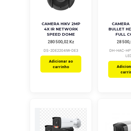
Quick View
Quick V
CAMERA HIKV 2MP
CAMERA
4X IR NETWORK
BULLET H
SPEED DOME
FULL 
280 500,02
Kz
28 500
DS-2DE2204IW-DE3
DH-HAC-HF
LE
Adicionar ao
Adicion
carrinho
carri