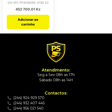
DH-IPC PFW3849S-A180 E2
452 700,01
Kz
Adicionar ao
carrinho
Atendimento:
Seg a Sex 08h as 17h
Sábado 08h as 14H
Contactos:
(244) 924 929 570
(244) 932 407 445
(244) 956 021 540