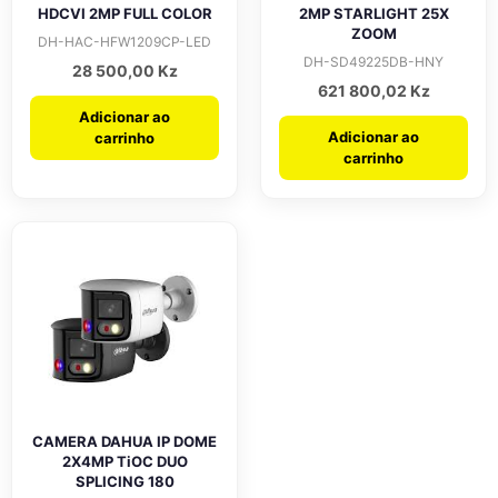
HDCVI 2MP FULL COLOR
2MP STARLIGHT 25X
ZOOM
DH-HAC-HFW1209CP-LED
DH-SD49225DB-HNY
28 500,00
Kz
621 800,02
Kz
Adicionar ao
Adicionar ao
carrinho
carrinho
CAMERA DAHUA IP DOME
2X4MP TiOC DUO
SPLICING 180