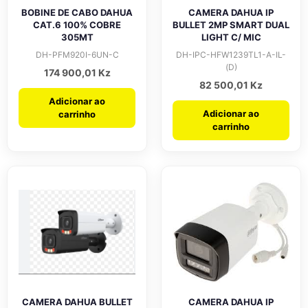
BOBINE DE CABO DAHUA
CAMERA DAHUA IP
CAT.6 100% COBRE
BULLET 2MP SMART DUAL
305MT
LIGHT C/ MIC
DH-PFM920I-6UN-C
DH-IPC-HFW1239TL1-A-IL-
(D)
174 900,01
Kz
82 500,01
Kz
Adicionar ao
Adicionar ao
carrinho
carrinho
CAMERA DAHUA BULLET
CAMERA DAHUA IP