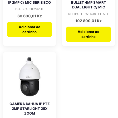
IP 2MP C/ MIC SERIE ECO
BULLET 4MP SMART
DUAL LIGHT C/ MIC
DH-IPC-B1E29P-IL
DH-IPC-HFW1439TL1-A-IL
60 600,01
Kz
102 800,01
Kz
Adicionar ao
Adicionar ao
carrinho
carrinho
CAMERA DAHUA IP PTZ
2MP STARLIGHT 25X
ZOOM