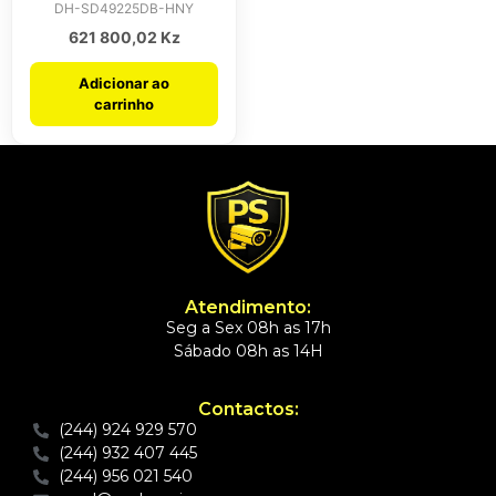
DH-SD49225DB-HNY
621 800,02
Kz
Adicionar ao
carrinho
Atendimento:
Seg a Sex 08h as 17h
Sábado 08h as 14H
Contactos:
(244) 924 929 570
(244) 932 407 445
(244) 956 021 540