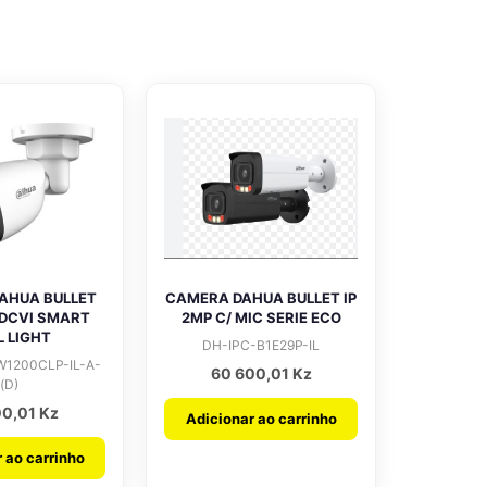
AHUA BULLET
CAMERA DAHUA BULLET IP
HDCVI SMART
2MP C/ MIC SERIE ECO
L LIGHT
DH-IPC-B1E29P-IL
1200CLP-IL-A-
60 600,01
Kz
(D)
00,01
Kz
Adicionar ao carrinho
 ao carrinho