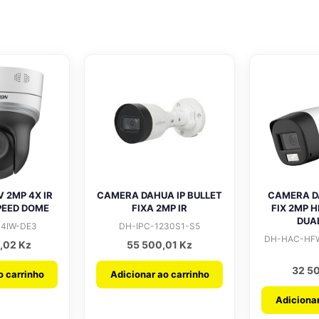
 2MP 4X IR
CAMERA DAHUA IP BULLET
CAMERA D
PEED DOME
FIXA 2MP IR
FIX 2MP 
DUA
4IW-DE3
DH-IPC-1230S1-S5
DH-HAC-HFW
0,02
Kz
55 500,01
Kz
32 5
o carrinho
Adicionar ao carrinho
Adicionar