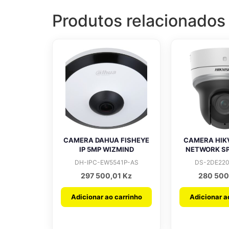
Produtos relacionados
CAMERA DAHUA FISHEYE
CAMERA HIKV
IP 5MP WIZMIND
NETWORK S
DH-IPC-EW5541P-AS
DS-2DE220
297 500,01
Kz
280 50
Adicionar ao carrinho
Adicionar a