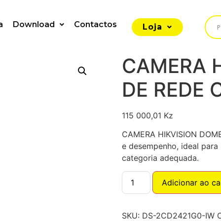
a
Download
Contactos
Loja
CAMERA H
DE REDE 
115 000,01
Kz
CAMERA HIKVISION DOME 
e desempenho, ideal para 
categoria adequada.
Adicionar ao ca
SKU:
DS-2CD2421G0-IW