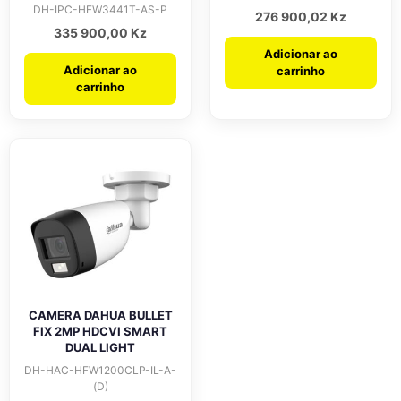
DH-IPC-HFW3441T-AS-P
276 900,02
Kz
335 900,00
Kz
Adicionar ao
Adicionar ao
carrinho
carrinho
CAMERA DAHUA BULLET
FIX 2MP HDCVI SMART
DUAL LIGHT
DH-HAC-HFW1200CLP-IL-A-
(D)