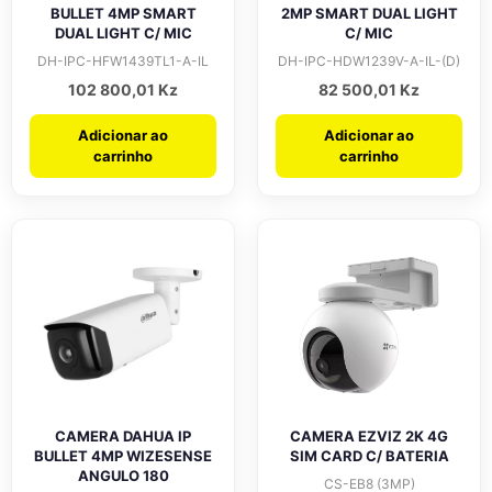
BULLET 4MP SMART
2MP SMART DUAL LIGHT
DUAL LIGHT C/ MIC
C/ MIC
DH-IPC-HFW1439TL1-A-IL
DH-IPC-HDW1239V-A-IL-(D)
102 800,01
Kz
82 500,01
Kz
Adicionar ao
Adicionar ao
carrinho
carrinho
CAMERA DAHUA IP
CAMERA EZVIZ 2K 4G
BULLET 4MP WIZESENSE
SIM CARD C/ BATERIA
ANGULO 180
CS-EB8 (3MP)