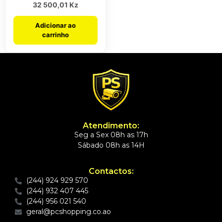
32 500,01
Kz
Adicionar ao
carrinho
Atendimento:
Seg a Sex 08h as 17h
Sábado 08h as 14H
Contactos:
(244) 924 929 570
(244) 932 407 445
(244) 956 021 540
geral@pcshopping.co.ao