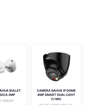
AHUA BULLET
CAMERA DAHUA IP DOME
GICA 2MP
4MP SMART DUAL LIGHT
C/ MIC
C-B5E20P
DH-IPC-HDW1439V-A-IL