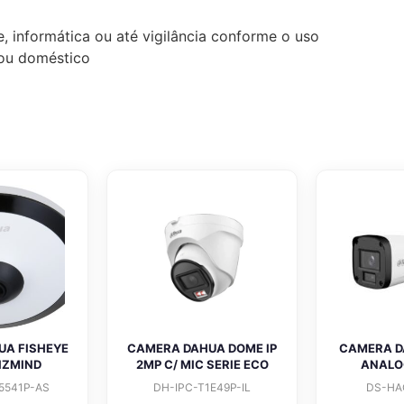
, informática ou até vigilância conforme o uso
l ou doméstico
UA FISHEYE
CAMERA DAHUA DOME IP
CAMERA D
IZMIND
2MP C/ MIC SERIE ECO
ANALO
5541P-AS
DH-IPC-T1E49P-IL
DS-HA