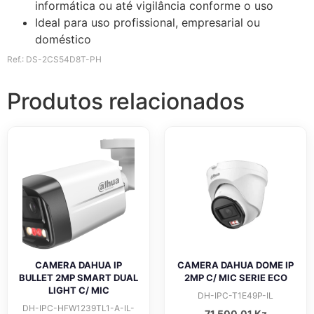
informática ou até vigilância conforme o uso
Ideal para uso profissional, empresarial ou
doméstico
Ref.: DS-2CS54D8T-PH
Produtos relacionados
CAMERA DAHUA IP
CAMERA DAHUA DOME IP
BULLET 2MP SMART DUAL
2MP C/ MIC SERIE ECO
LIGHT C/ MIC
DH-IPC-T1E49P-IL
DH-IPC-HFW1239TL1-A-IL-
71 500,01
Kz