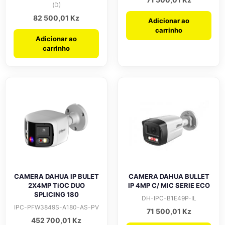
(D)
82 500,01
Kz
Adicionar ao
carrinho
Adicionar ao
carrinho
CAMERA DAHUA IP BULET
CAMERA DAHUA BULLET
2X4MP TiOC DUO
IP 4MP C/ MIC SERIE ECO
SPLICING 180
DH-IPC-B1E49P-IL
IPC-PFW3849S-A180-AS-PV
71 500,01
Kz
452 700,01
Kz