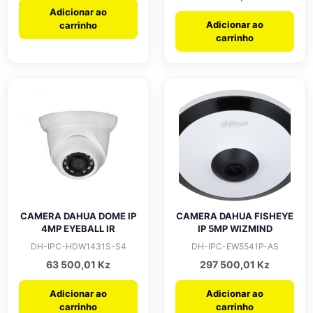
Adicionar ao
Adicionar ao
carrinho
carrinho
CAMERA DAHUA DOME IP
CAMERA DAHUA FISHEYE
4MP EYEBALL IR
IP 5MP WIZMIND
DH-IPC-HDW1431S-S4
DH-IPC-EW5541P-AS
63 500,01
Kz
297 500,01
Kz
Adicionar ao
Adicionar ao
carrinho
carrinho