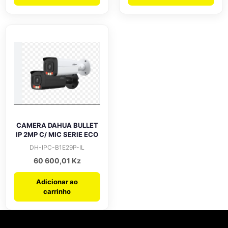
CAMERA DAHUA BULLET
IP 2MP C/ MIC SERIE ECO
DH-IPC-B1E29P-IL
60 600,01
Kz
Adicionar ao
carrinho