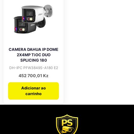
CAMERA DAHUA IP DOME
2X4MP TiOC DUO
SPLICING 180
DH-IPC PFW3849S-A180 E2
452 700,01
Kz
Adicionar ao
carrinho