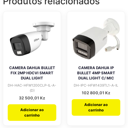
Produtos relacionados
CAMERA DAHUA BULLET
CAMERA DAHUA IP
FIX 2MP HDCVI SMART
BULLET 4MP SMART
DUAL LIGHT
DUAL LIGHT C/ MIC
DH-HAC-HFW1200CLP-IL-A-
DH-IPC-HFW1439TL1-A-IL
(D)
102 800,01
Kz
32 500,01
Kz
Adicionar ao
Adicionar ao
carrinho
carrinho