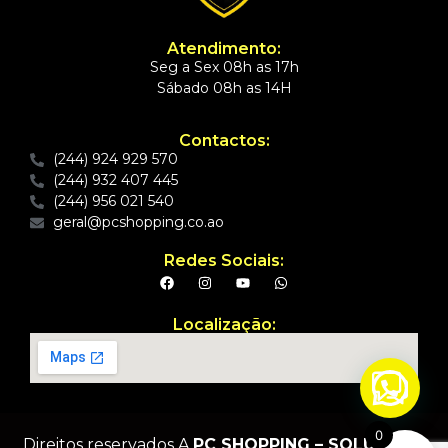
Atendimento:
Seg a Sex 08h as 17h
Sábado 08h as 14H
Contactos:
(244) 924 929 570
(244) 932 407 445
(244) 956 021 540
geral@pcshopping.co.ao
Redes Sociais:
Localização:
Precisa de ajuda?
0
Direitos reservados A
PC SHOPPING – SOLUÇÕES,