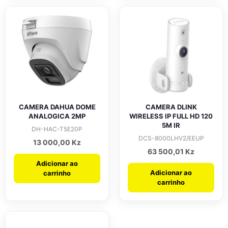
CAMERA DAHUA DOME
CAMERA DLINK
ANALOGICA 2MP
WIRELESS IP FULL HD 120
5M IR
DH-HAC-T5E20P
DCS-8000LHV2/EEUP
13 000,00
Kz
63 500,01
Kz
Adicionar ao
Adicionar ao
carrinho
carrinho