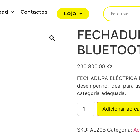
oad
Contactos
Loja
FECHADU
BLUETOO
230 800,00
Kz
FECHADURA ELÉCTRICA B
desempenho, ideal para us
categoria adequada.
Adicionar ao ca
SKU:
AL20B
Categoria:
Ac