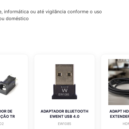
, informática ou até vigilância conforme o uso
l ou doméstico
DOR DE
ADAPTADOR BLUETOOTH
ADAPT HD
AÇÃO TR
EWENT USB 4.0
EXTENDER
02
EW1085
HD