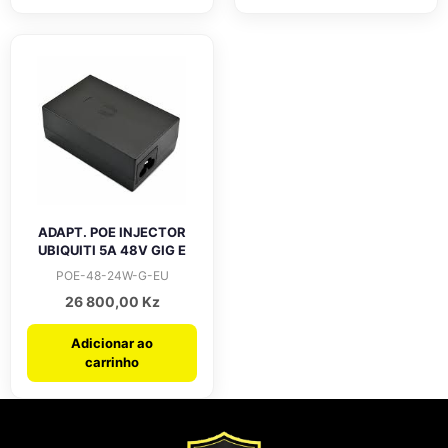
ADAPT. POE INJECTOR
UBIQUITI 5A 48V GIG E
POE-48-24W-G-EU
26 800,00
Kz
Adicionar ao
carrinho