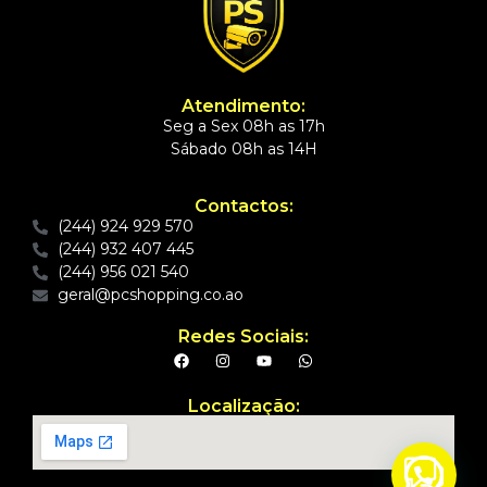
Atendimento:
Seg a Sex 08h as 17h
Sábado 08h as 14H
Contactos:
(244) 924 929 570
(244) 932 407 445
(244) 956 021 540
geral@pcshopping.co.ao
Redes Sociais:
Localização:
Precisa de ajuda?