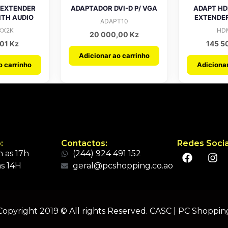
 EXTENDER
ADAPTADOR DVI-D P/ VGA
ADAPT HD
ITH AUDIO
EXTENDER
ADAPT10
KX2K
HD
20 000,00
Kz
,01
Kz
145 5
Adicionar ao carrinho
o carrinho
Adicionar
:
Contactos:
Redes Socia
 as 17h
(244) 924 491 152
s 14H
geral@pcshopping.co.ao
Copyright 2019 © All rights Reserved. CASC | PC Shoppin