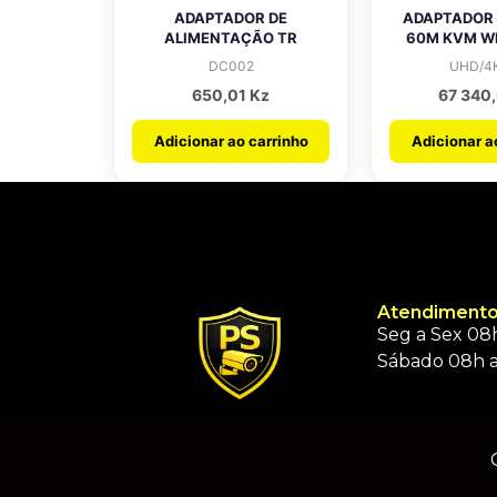
ADAPTADOR DE
ADAPTADOR
ALIMENTAÇÃO TR
60M KVM W
DC002
UHD/4
650,01
Kz
67 340
Adicionar ao carrinho
Adicionar a
Atendimento
Seg a Sex 08h
Sábado 08h a