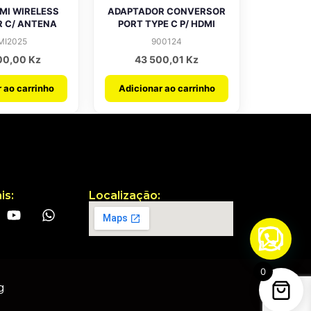
MI WIRELESS
ADAPTADOR CONVERSOR
 C/ ANTENA
PORT TYPE C P/ HDMI
MI2025
900124
00,00
Kz
43 500,01
Kz
 ao carrinho
Adicionar ao carrinho
is:
Localização:
0
g