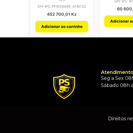
DH-IPC-B1
DH-IPC PFW3849S-A180 E2
60 600
452 700,01
Kz
Adicionar a
Adicionar ao carrinho
Atendimento
Seg a Sex 08h
Sábado 08h a
Direitos r