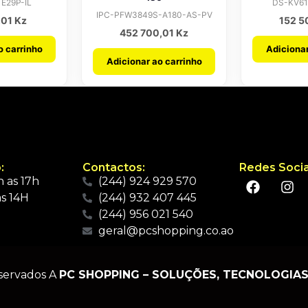
E29P-IL
DS-KV61
IPC-PFW3849S-A180-AS-PV
,01
Kz
152 5
452 700,01
Kz
o carrinho
Adicionar
Adicionar ao carrinho
:
Contactos:
Redes Socia
 as 17h
(244) 924 929 570
s 14H
(244) 932 407 445
(244) 956 021 540
geral@pcshopping.co.ao
eservados A
PC SHOPPING – SOLUÇÕES, TECNOLOGIAS 