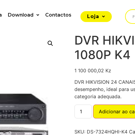
a
Download
Contactos
Loja
DVR HIKV
1080P K4
1 100 000,02
Kz
DVR HIKVISION 24 CANAIS
desempenho, ideal para us
categoria adequada.
Adicionar ao ca
SKU:
DS-7324HQHI-K4
Ca