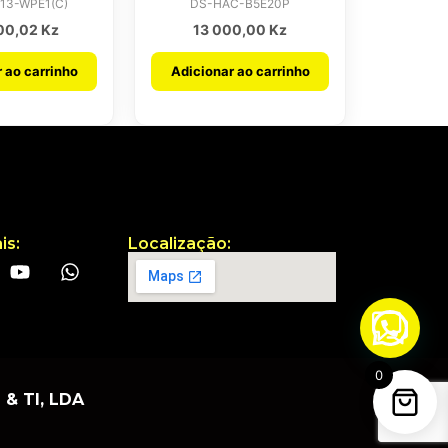
13-WPE1(C)
DS-HAC-B5E20P
00,02
Kz
13 000,00
Kz
 ao carrinho
Adicionar ao carrinho
is:
Localização:
0
& TI, LDA