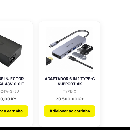
OE INJECTOR
ADAPTADOR 6 IN 1 TYPE-C
5A 48V GIG E
SUPPORT 4K
-24W-G-EU
TYPE-C
00,00
Kz
20 500,00
Kz
 ao carrinho
Adicionar ao carrinho