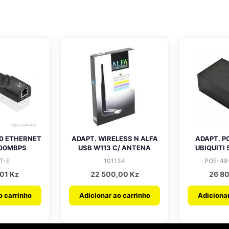
.0 ETHERNET
ADAPT. WIRELESS N ALFA
ADAPT. P
000MBPS
USB W113 C/ ANTENA
UBIQUITI 
T-E
101134
POE-48
,01
Kz
22 500,00
Kz
26 8
o carrinho
Adicionar ao carrinho
Adicionar