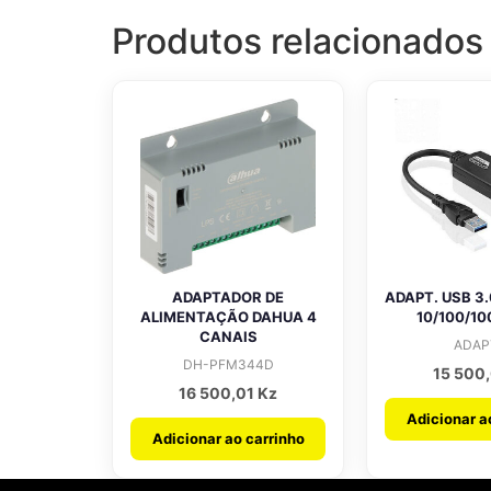
Produtos relacionados
ADAPTADOR DE
ADAPT. USB 3
ALIMENTAÇÃO DAHUA 4
10/100/1
CANAIS
ADAP
DH-PFM344D
15 500
16 500,01
Kz
Adicionar a
Adicionar ao carrinho