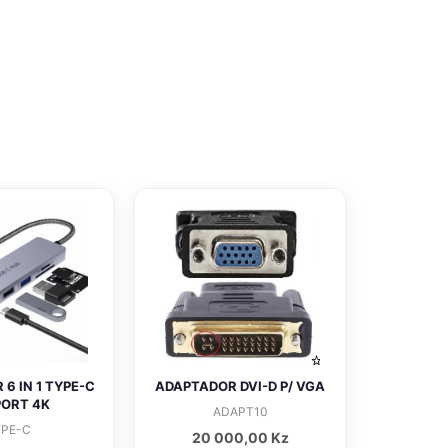
6 IN 1 TYPE-C
ADAPTADOR DVI-D P/ VGA
ORT 4K
ADAPT10
YPE-C
20 000,00
Kz