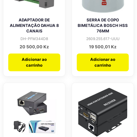
ADAPTADOR DE
SERRA DE COPO
ALIMENTAÇÃO DAHUA 8
BIMETÁLICA BOSCH HSS
CANAIS
76MM
DH-PFM344D8
2609.255.617-UUU
20 500,00
Kz
19 500,01
Kz
Adicionar ao
Adicionar ao
carrinho
carrinho