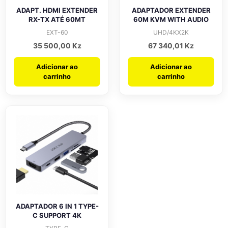
ADAPT. HDMI EXTENDER
ADAPTADOR EXTENDER
RX-TX ATÉ 60MT
60M KVM WITH AUDIO
EXT-60
UHD/4KX2K
35 500,00
Kz
67 340,01
Kz
Adicionar ao
Adicionar ao
carrinho
carrinho
ADAPTADOR 6 IN 1 TYPE-
C SUPPORT 4K