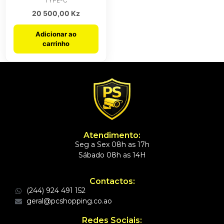
TYPE-C
20 500,00
Kz
Adicionar ao
carrinho
Atendimento:
Seg a Sex 08h as 17h
Sábado 08h as 14H
Contactos:
(244) 924 491 152
geral@pcshopping.co.ao
Redes Sociais: