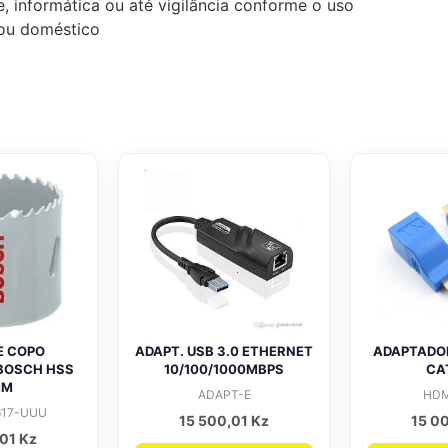
, informática ou até vigilância conforme o uso
l ou doméstico
E COPO
ADAPT. USB 3.0 ETHERNET
ADAPTADOR
 BOSCH HSS
10/100/1000MBPS
CA
MM
ADAPT-E
HDM
617-UUU
15 500,01
Kz
15 0
,01
Kz