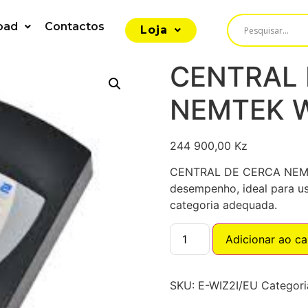
oad
Contactos
Loja
CENTRAL 
NEMTEK W
244 900,00
Kz
CENTRAL DE CERCA NEMTE
desempenho, ideal para us
categoria adequada.
Adicionar ao ca
SKU:
E-WIZ2I/EU
Categori