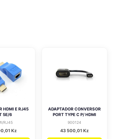
 HDMI E RJ45
ADAPTADOR CONVERSOR
T 5E/6
PORT TYPE C P/ HDMI
I/RJ45
900124
00,01
Kz
43 500,01
Kz