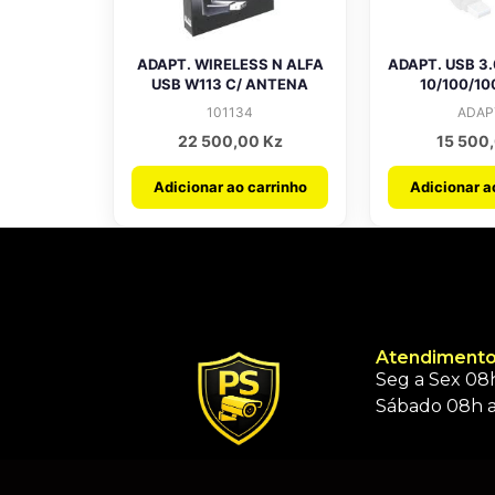
ADAPT. WIRELESS N ALFA
ADAPT. USB 3
USB W113 C/ ANTENA
10/100/1
101134
ADAP
22 500,00
Kz
15 500
Adicionar ao carrinho
Adicionar a
Atendimento
Seg a Sex 08h
Sábado 08h a