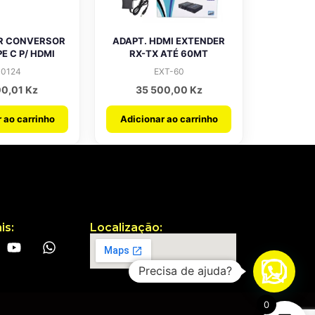
R CONVERSOR
ADAPT. HDMI EXTENDER
E C P/ HDMI
RX-TX ATÉ 60MT
00124
EXT-60
00,01
Kz
35 500,00
Kz
 ao carrinho
Adicionar ao carrinho
is:
Localização:
Precisa de ajuda?
0