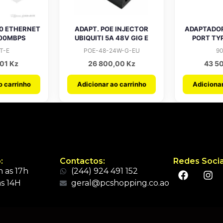
.0 ETHERNET
ADAPT. POE INJECTOR
ADAPTADO
000MBPS
UBIQUITI 5A 48V GIG E
PORT TYP
T-E
POE-48-24W-G-EU
9
,01
Kz
26 800,00
Kz
43 5
o carrinho
Adicionar ao carrinho
Adicionar
:
Contactos:
Redes Socia
 as 17h
(244) 924 491 152
s 14H
geral@pcshopping.co.ao