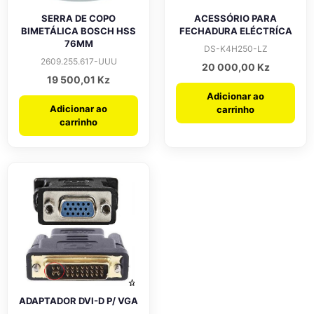
SERRA DE COPO
ACESSÓRIO PARA
BIMETÁLICA BOSCH HSS
FECHADURA ELÉCTRÍCA
76MM
DS-K4H250-LZ
2609.255.617-UUU
20 000,00
Kz
19 500,01
Kz
Adicionar ao
Adicionar ao
carrinho
carrinho
ADAPTADOR DVI-D P/ VGA