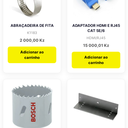
ABRAÇADEIRA DE FITA
ADAPTADOR HDMI E RJ45
CAT 5E/6
K1183
HDMI/RJ45
2 000,00
Kz
15 000,01
Kz
Adicionar ao
Adicionar ao
carrinho
carrinho