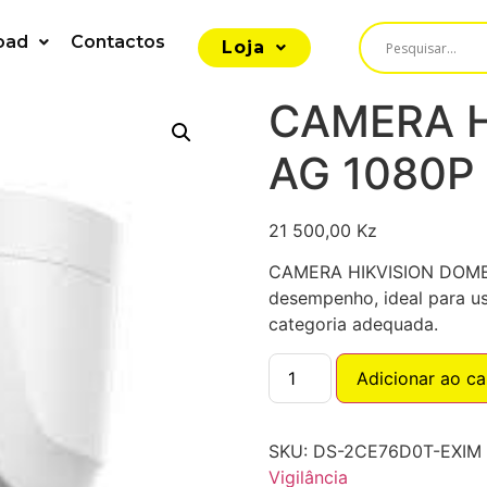
oad
Contactos
Loja
CAMERA H
AG 1080P
21 500,00
Kz
CAMERA HIKVISION DOME 
desempenho, ideal para us
categoria adequada.
Adicionar ao ca
SKU:
DS-2CE76D0T-EXIM
Vigilância