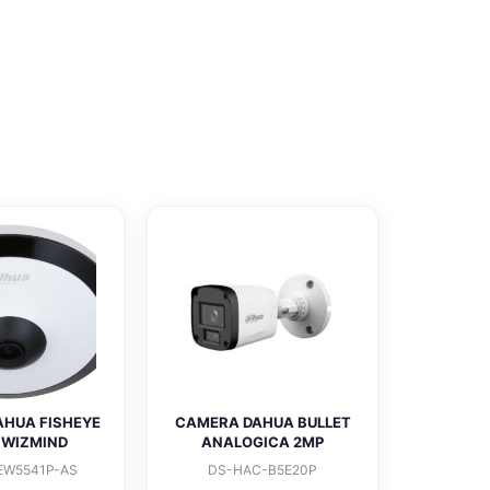
HUA FISHEYE
CAMERA DAHUA BULLET
P WIZMIND
ANALOGICA 2MP
EW5541P-AS
DS-HAC-B5E20P