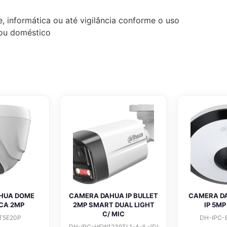
, informática ou até vigilância conforme o uso
l ou doméstico
HUA DOME
CAMERA DAHUA IP BULLET
CAMERA DA
CA 2MP
2MP SMART DUAL LIGHT
IP 5M
C/ MIC
T5E20P
DH-IPC-
DH-IPC-HFW1239TL1-A-IL-(D)