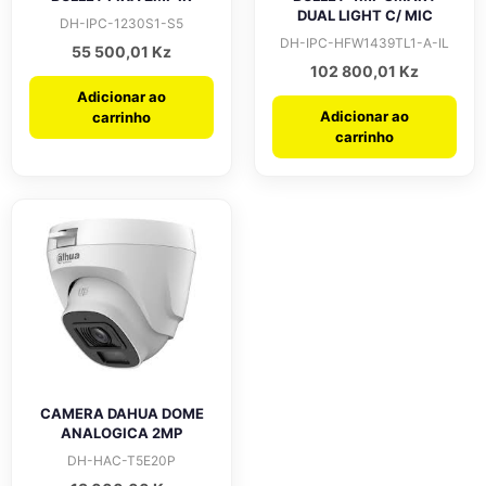
DUAL LIGHT C/ MIC
DH-IPC-1230S1-S5
DH-IPC-HFW1439TL1-A-IL
55 500,01
Kz
102 800,01
Kz
Adicionar ao
Adicionar ao
carrinho
carrinho
CAMERA DAHUA DOME
ANALOGICA 2MP
DH-HAC-T5E20P