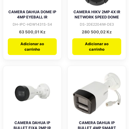
CAMERA DAHUA DOME IP
CAMERA HIKV 2MP 4X IR
4MP EYEBALL IR
NETWORK SPEED DOME
DH-IPC-HDW1431S-S4
DS-2DE2204IW-DE3
63 500,01
Kz
280 500,02
Kz
Adicionar ao
Adicionar ao
carrinho
carrinho
CAMERA DAHUA IP
CAMERA DAHUA IP
BULLET FIXA 2MP IR
BULLET 4MP SMART