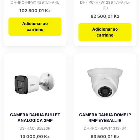
DH-IPC-HFW1439TL1-A-IL
DH-IPC-HFW1239TL1-A-IL-
(D)
102 800,01
Kz
82 500,01
Kz
Adicionar ao
Adicionar ao
carrinho
carrinho
CAMERA DAHUA BULLET
CAMERA DAHUA DOME IP
ANALOGICA 2MP
4MP EYEBALL IR
DS-HAC-B5E20P
DH-IPC-HDW1431S-S4
13 000,00
Kz
63 500,01
Kz