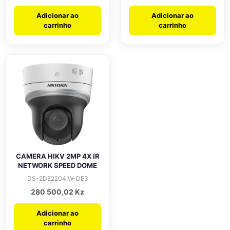
Adicionar ao
Adicionar ao
carrinho
carrinho
CAMERA HIKV 2MP 4X IR
NETWORK SPEED DOME
DS-2DE2204IW-DE3
280 500,02
Kz
Adicionar ao
carrinho