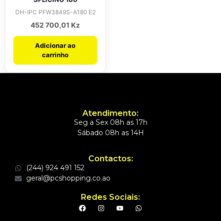
DH-IPC PFW3849S-A180 E2
452 700,01
Kz
Adicionar ao
carrinho
Atendimento:
Seg a Sex 08h as 17h
Sábado 08h as 14H
Contactos:
(244) 924 491 152
geral@pcshopping.co.ao
Redes Sociais: