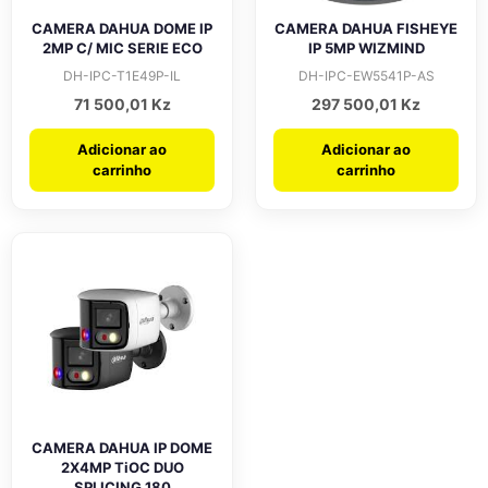
CAMERA DAHUA DOME IP
CAMERA DAHUA FISHEYE
2MP C/ MIC SERIE ECO
IP 5MP WIZMIND
DH-IPC-T1E49P-IL
DH-IPC-EW5541P-AS
71 500,01
Kz
297 500,01
Kz
Adicionar ao
Adicionar ao
carrinho
carrinho
CAMERA DAHUA IP DOME
2X4MP TiOC DUO
SPLICING 180