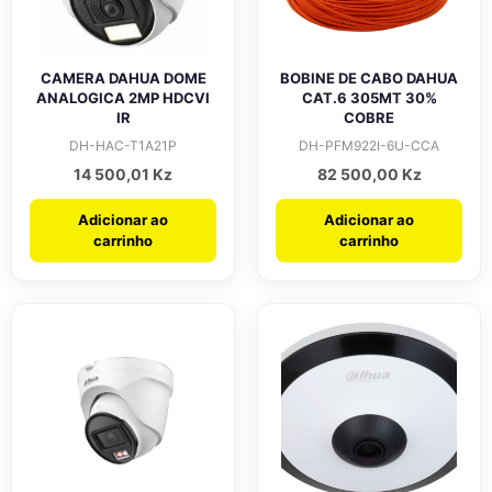
CAMERA DAHUA DOME
BOBINE DE CABO DAHUA
ANALOGICA 2MP HDCVI
CAT.6 305MT 30%
IR
COBRE
DH-HAC-T1A21P
DH-PFM922I-6U-CCA
14 500,01
Kz
82 500,00
Kz
Adicionar ao
Adicionar ao
carrinho
carrinho