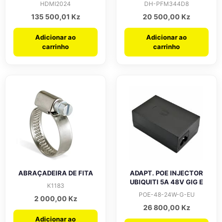
HDMI2024
DH-PFM344D8
135 500,01
Kz
20 500,00
Kz
Adicionar ao
Adicionar ao
carrinho
carrinho
ABRAÇADEIRA DE FITA
ADAPT. POE INJECTOR
UBIQUITI 5A 48V GIG E
K1183
POE-48-24W-G-EU
2 000,00
Kz
26 800,00
Kz
Adicionar ao