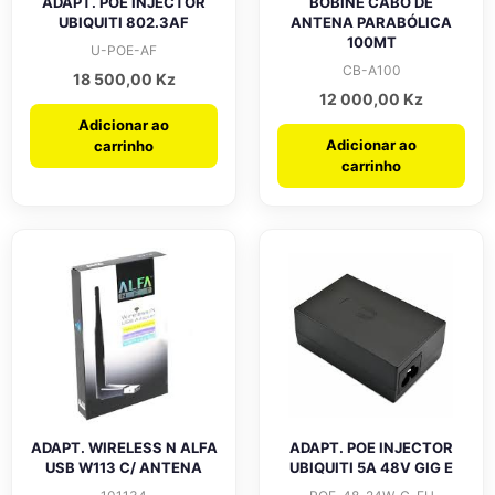
ADAPT. POE INJECTOR
BOBINE CABO DE
UBIQUITI 802.3AF
ANTENA PARABÓLICA
100MT
U-POE-AF
CB-A100
18 500,00
Kz
12 000,00
Kz
Adicionar ao
Adicionar ao
carrinho
carrinho
ADAPT. WIRELESS N ALFA
ADAPT. POE INJECTOR
USB W113 C/ ANTENA
UBIQUITI 5A 48V GIG E