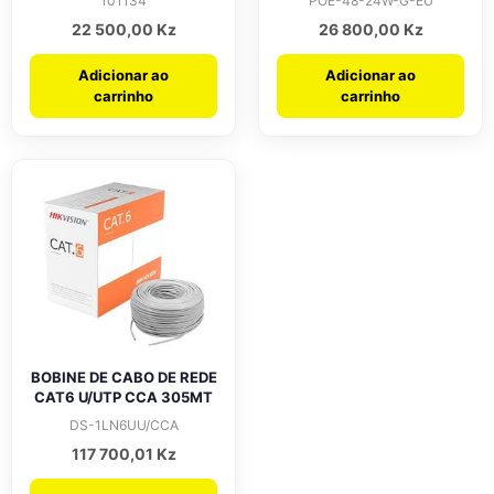
101134
POE-48-24W-G-EU
22 500,00
Kz
26 800,00
Kz
Adicionar ao
Adicionar ao
carrinho
carrinho
BOBINE DE CABO DE REDE
CAT6 U/UTP CCA 305MT
DS-1LN6UU/CCA
117 700,01
Kz