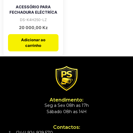
ACESSÓRIO PARA
FECHADURA ELÉCTRÍCA
DS-K4H250-LZ
20 000,00
Kz
Adicionar ao
carrinho
Atendimento:
Seg a Sex 08h as 17h
Sábado 08h as 14H
Contactos:
(244) 924 929 570