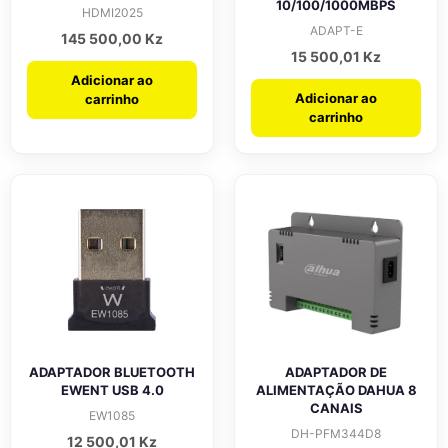
10/100/1000MBPS
HDMI2025
ADAPT-E
145 500,00
Kz
15 500,01
Kz
Adicionar ao
Adicionar ao
carrinho
carrinho
ADAPTADOR BLUETOOTH
ADAPTADOR DE
EWENT USB 4.0
ALIMENTAÇÃO DAHUA 8
CANAIS
EW1085
DH-PFM344D8
12 500,01
Kz