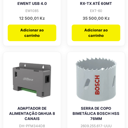
EWENT USB 4.0
RX-TX ATÉ 60MT
EW1085
EXT-60
12 500,01
Kz
35 500,00
Kz
Adicionar ao
Adicionar ao
carrinho
carrinho
ADAPTADOR DE
SERRA DE COPO
ALIMENTAÇÃO DAHUA 8
BIMETÁLICA BOSCH HSS
CANAIS
76MM
DH-PFM344D8
2609.255.617-UUU