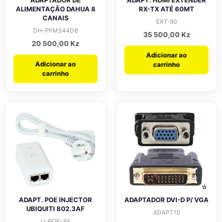
ALIMENTAÇÃO DAHUA 8
RX-TX ATÉ 60MT
CANAIS
EXT-60
DH-PFM344D8
35 500,00
Kz
20 500,00
Kz
Adicionar ao
Adicionar ao
carrinho
carrinho
ADAPT. POE INJECTOR
ADAPTADOR DVI-D P/ VGA
UBIQUITI 802.3AF
ADAPT10
U-POE-AF