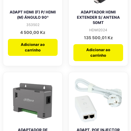
ADAPT HDMI (F) P/ HDMI
ADAPTADOR HDMI
(M) ÁNGULO 90º
EXTENDER S/ ANTENA
50MT
353502
HDMI2024
4 500,00
Kz
135 500,01
Kz
Adicionar ao
Adicionar ao
carrinho
carrinho
ADAPTADOR DE
ADAPT. POE INJECTOR