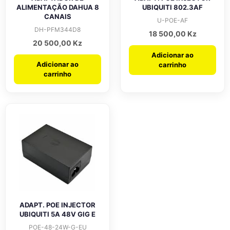
ALIMENTAÇÃO DAHUA 8
UBIQUITI 802.3AF
CANAIS
U-POE-AF
DH-PFM344D8
18 500,00
Kz
20 500,00
Kz
Adicionar ao
Adicionar ao
carrinho
carrinho
ADAPT. POE INJECTOR
UBIQUITI 5A 48V GIG E
POE-48-24W-G-EU