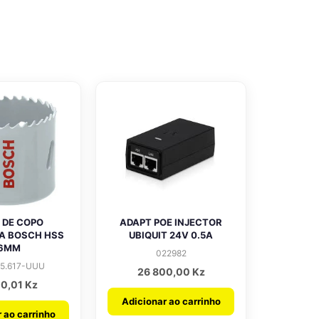
 DE COPO
ADAPT POE INJECTOR
A BOSCH HSS
UBIQUIT 24V 0.5A
6MM
022982
55.617-UUU
26 800,00
Kz
00,01
Kz
Adicionar ao carrinho
 ao carrinho