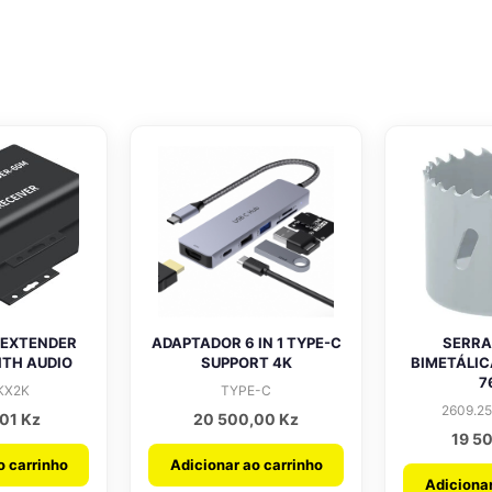
 EXTENDER
ADAPTADOR 6 IN 1 TYPE-C
SERRA
ITH AUDIO
SUPPORT 4K
BIMETÁLIC
7
KX2K
TYPE-C
2609.2
,01
Kz
20 500,00
Kz
19 5
o carrinho
Adicionar ao carrinho
Adicionar