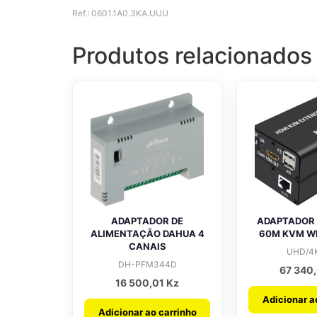
Ref.: 0601.1A0.3KA.UUU
Produtos relacionados
ADAPTADOR DE
ADAPTADOR
ALIMENTAÇÃO DAHUA 4
60M KVM W
CANAIS
UHD/4
DH-PFM344D
67 340
16 500,01
Kz
Adicionar a
Adicionar ao carrinho