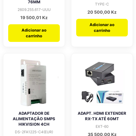
76MM
TYPE-C
2609.255.617-UUU
20 500,00
Kz
19 500,01
Kz
Adicionar ao
Adicionar ao
carrinho
carrinho
ADAPTADOR DE
ADAPT. HDMI EXTENDER
ALIMENTAÇÃO SMPS
RX-TX ATÉ 60MT
HIKVISION 4CH
EXT-60
DS-2FA1225-C4(EUR)
35 500,00
Kz