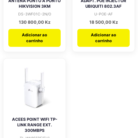
ANTENA PONTO A PONTO
ADAPT. POE INJECTOR
HIKVISION 3KM
UBIQUITI 802.3AF
DS-3WF01C-2N/O
U-POE-AF
130 800,00
Kz
18 500,00
Kz
Adicionar ao
Adicionar ao
carrinho
carrinho
ACEES POINT WIFI TP-
LINK RANGE EXT.
300MBPS