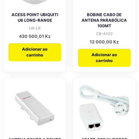
ACESS POINT UBIQUITI
BOBINE CABO DE
U6 LONG-RANGE
ANTENA PARABÓLICA
100MT
U6-LR
CB-A100
430 500,01
Kz
12 000,00
Kz
Adicionar ao
Adicionar ao
carrinho
carrinho