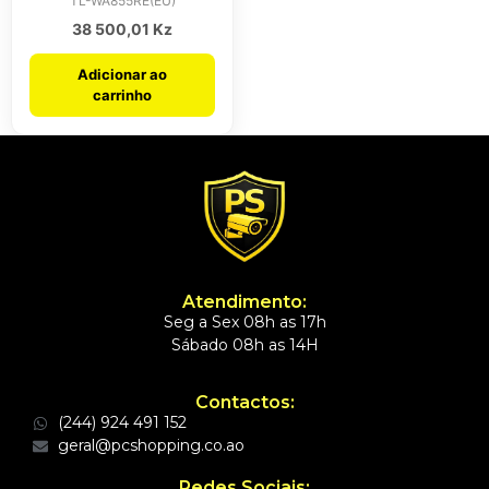
TL-WA855RE(EU)
38 500,01
Kz
Adicionar ao
carrinho
Atendimento:
Seg a Sex 08h as 17h
Sábado 08h as 14H
Contactos:
(244) 924 491 152
geral@pcshopping.co.ao
Redes Sociais: