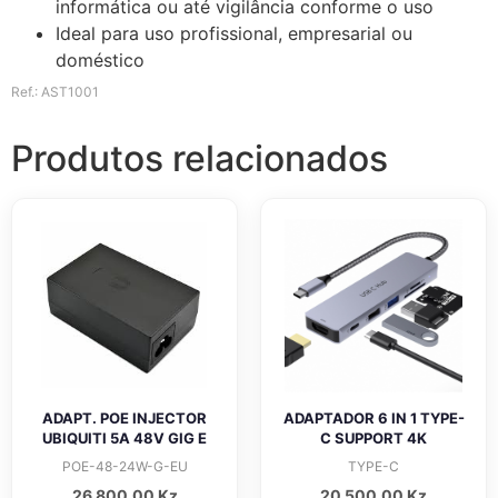
informática ou até vigilância conforme o uso
Ideal para uso profissional, empresarial ou
doméstico
Ref.: AST1001
Produtos relacionados
ADAPT. POE INJECTOR
ADAPTADOR 6 IN 1 TYPE-
UBIQUITI 5A 48V GIG E
C SUPPORT 4K
POE-48-24W-G-EU
TYPE-C
26 800,00
Kz
20 500,00
Kz