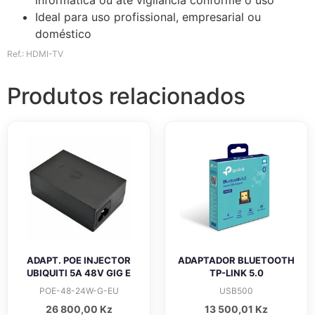
Ideal para uso profissional, empresarial ou
doméstico
Ref.: HDMI-TV
Produtos relacionados
ADAPT. POE INJECTOR
ADAPTADOR BLUETOOTH
UBIQUITI 5A 48V GIG E
TP-LINK 5.0
POE-48-24W-G-EU
USB500
26 800,00
Kz
13 500,01
Kz