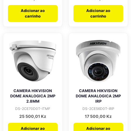
Adicionar ao
Adicionar ao
carrinho
carrinho
CAMERA HIKVISION
CAMERA HIKVISION
DOME ANALOGICA 2MP
DOME ANALOGICA 2MP
2.8MM
IRP
DS-2CE70D0T-ITMF
DS-2CE56D0T-IRP
25 500,01
Kz
17 500,00
Kz
Adicionar ao
Adicionar ao