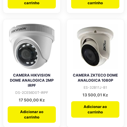
carrinho
carrinho
CAMERA HIKVISION
CAMERA ZKTECO DOME
DOME ANALOGICA 2MP
ANALOGICA 1080P
IRPF
ES-32B11J-B1
DS-2CE56D0T-IRPF
13 500,01
Kz
17 500,00
Kz
Adicionar ao
Adicionar ao
carrinho
carrinho