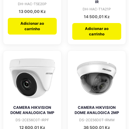
IR
DH-HAC-T5E20P
DH-HAC-T1A21P
13 000,00
Kz
14 500,01
Kz
Adicionar ao
Adicionar ao
carrinho
carrinho
CAMERA HIKVISION
CAMERA HIKVISION
DOME ANALOGICA 1MP
DOME ANALOGICA 2MP
DS-2CE56C0T-IRPF
DS-2CE56D0T-IRMM
12 600,01
Kz
36 500,01
Kz