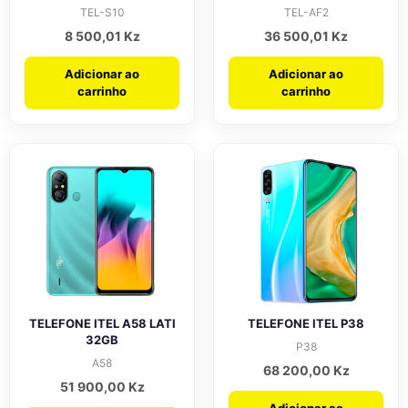
TEL-S10
TEL-AF2
8 500,01
Kz
36 500,01
Kz
Adicionar ao
Adicionar ao
carrinho
carrinho
TELEFONE ITEL A58 LATI
TELEFONE ITEL P38
32GB
P38
A58
68 200,00
Kz
51 900,00
Kz