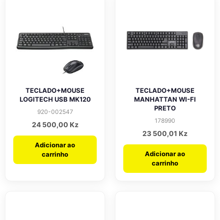
TECLADO+MOUSE
TECLADO+MOUSE
LOGITECH USB MK120
MANHATTAN WI-FI
PRETO
920-002547
178990
24 500,00
Kz
23 500,01
Kz
Adicionar ao
Adicionar ao
carrinho
carrinho