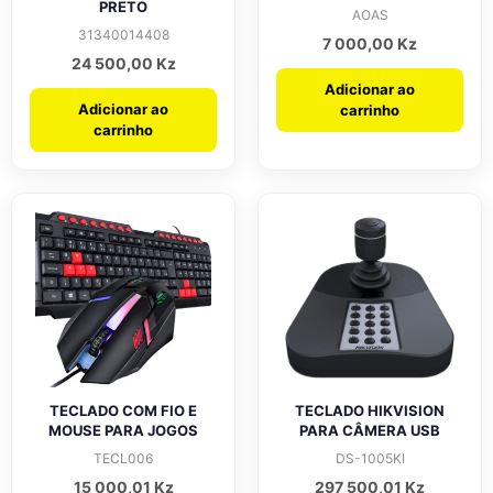
PRETO
AOAS
31340014408
7 000,00
Kz
24 500,00
Kz
Adicionar ao
Adicionar ao
carrinho
carrinho
TECLADO COM FIO E
TECLADO HIKVISION
MOUSE PARA JOGOS
PARA CÂMERA USB
TECL006
DS-1005KI
15 000,01
Kz
297 500,01
Kz