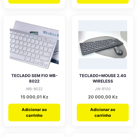
TECLADO SEM FIO WB-
TECLADO+MOUSE 2.4G
8022
WIRELESS
WB-8022
JW-8100
15 000,01
Kz
20 000,00
Kz
Adicionar ao
Adicionar ao
carrinho
carrinho